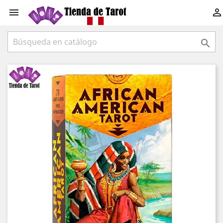


