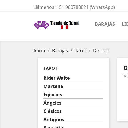
Llámenos:
+51 980788821 (WhatsApp)
BARAJAS
LI
Inicio
Barajas
Tarot
De Lujo
D
TAROT
Ta
Rider Waite
Marsella
Egipcios
Ángeles
Clásicos
Antiguos
Fantasia