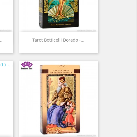

Vista rápida
..
Tarot Botticelli Dorado -...