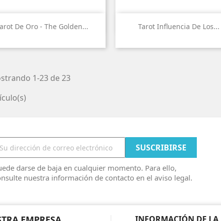


Vista rápida
Vista rápida
arot De Oro - The Golden...
Tarot Influencia De Los...
strando 1-23 de 23
ículo(s)
ede darse de baja en cualquier momento. Para ello,
nsulte nuestra información de contacto en el aviso legal.
TRA EMPRESA
INFORMACIÓN DE LA