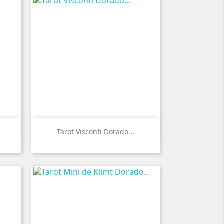

Vista rápida
Tarot Visconti Dorado...