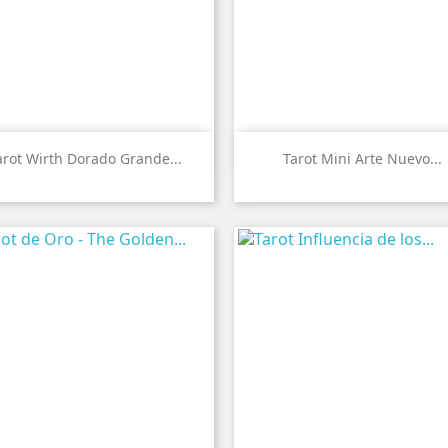


Vista rápida
Vista rápida
arot Wirth Dorado Grande...
Tarot Mini Arte Nuevo...