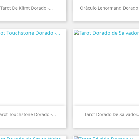


Vista rápida
Vista rápida
Tarot De Klimt Dorado -...
Oráculo Lenormand Dorado -


Vista rápida
Vista rápida
arot Touchstone Dorado -...
Tarot Dorado De Salvador..