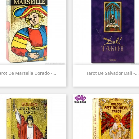


Vista rápida
Vista rápida
arot De Marsella Dorado -...
Tarot De Salvador Dalí -...