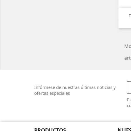
T
Mo
art
Infórmese de nuestras últimas noticias y
ofertas especiales
Pu
co
PRODUCTOS
NUES