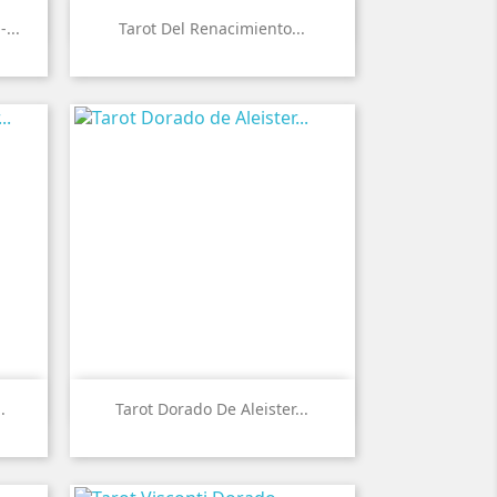

Vista rápida
...
Tarot Del Renacimiento...

Vista rápida
.
Tarot Dorado De Aleister...