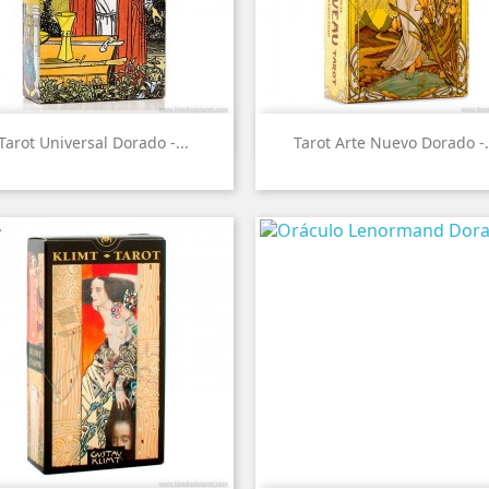


Vista rápida
Vista rápida
Tarot Universal Dorado -...
Tarot Arte Nuevo Dorado -.