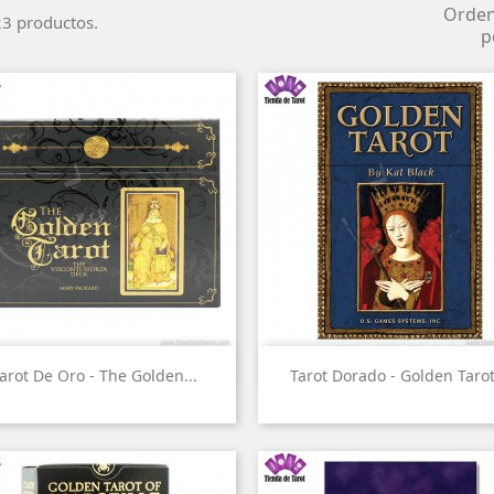
Orde
3 productos.
p


Vista rápida
Vista rápida
arot De Oro - The Golden...
Tarot Dorado - Golden Tarot.