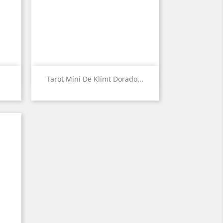

Vista rápida
Tarot Mini De Klimt Dorado...