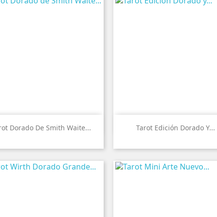


Vista rápida
Vista rápida
rot Dorado De Smith Waite...
Tarot Edición Dorado Y...