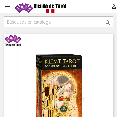


