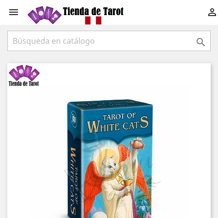


