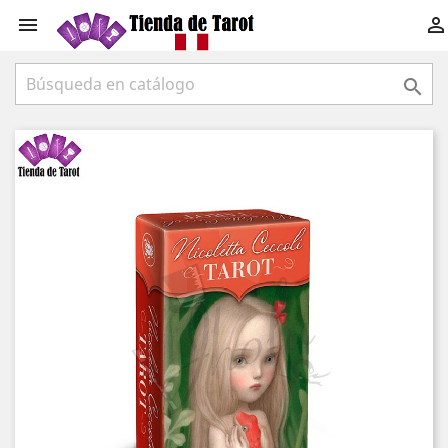


