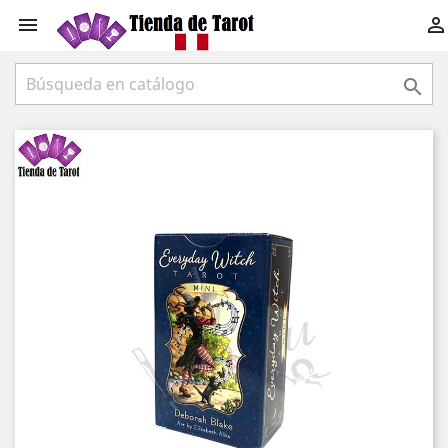


