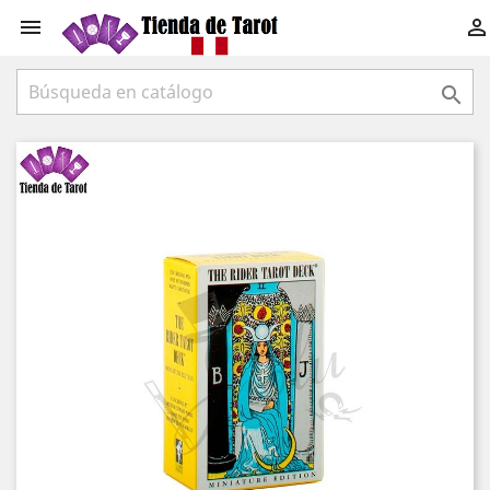


